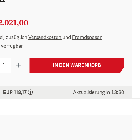
2.021,00
ei, zuzüglich
Versandkosten
und
Fremdspesen
 verfügbar
kt Anzahl: Gib den gewünschten Wert ein o
IN DEN WARENKORB
EUR 118,17
)
Aktualisierung in
13:30
Gold-Preis ist gesunken