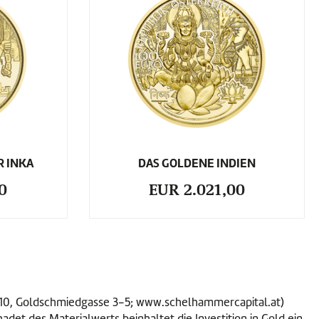
R INKA
DAS GOLDENE INDIEN
0
EUR 2.021,00
1010, Goldschmiedgasse 3-5; www.schelhammercapital.at)
et des Materialwerts beinhaltet die Investition in Gold ein