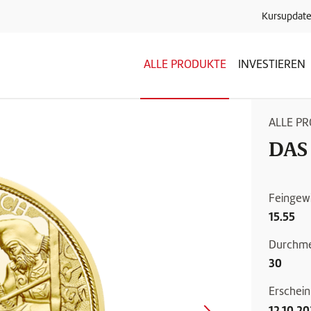
Kursupdate
ALLE PRODUKTE
INVESTIEREN
ALLE P
DAS
Feingewi
15.55
Durchme
30
Erschei
12.10.2