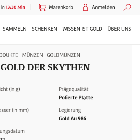
Warenkorb
Anmelden
13:30
Min
 in
SAMMELN
SCHENKEN
WISSEN IST GOLD
ÜBER UNS
RODUKTE
|
MÜNZEN
|
GOLDMÜNZEN
 GOLD DER SKYTHEN
cht (in g)
Prägequalität
Polierte Platte
sser (in mm)
Legierung
Gold Au 986
nungsdatum
022