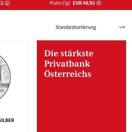
72
EUR 48,93
Platin (1g)
Silber-Preis ist gesunken
Platin-Preis ist g
Die stärkste
Privatbank
Österreichs
SILBER