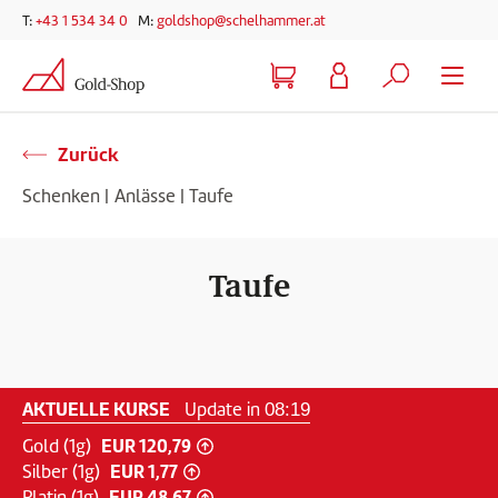
Telefonnummer
E-Mail-Adresse
T:
+43 1 534 34 0
M:
goldshop@schelhammer.at
Zur Hauptnavigation springen
Zum Hauptinhalt springen
Zur Suche springen
Zurück
Schenken
|
Anlässe
|
Taufe
Taufe
AKTUELLE KURSE
Update in
08:18
EUR 120,79
Gold (1g)
Gold-Preis ist gestiegen
EUR 1,77
Silber (1g)
Silber-Preis ist gestiegen
EUR 48,67
Platin (1g)