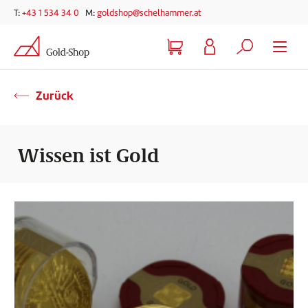
Telefonnummer
E-Mail-Adresse
T:
+43 1 534 34 0
M:
goldshop@schelhammer.at
Zur Hauptnavigation springen
Zum Hauptinhalt springen
Zur Suche springen
Zurück
Wissen ist Gold