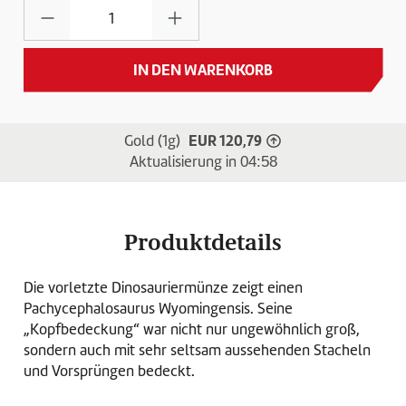
Produkt Anzahl: Gib den gewünschten Wert e
IN DEN WARENKORB
EUR 120,79
Gold (1g)
Gold-Preis ist gestieg
Aktualisierung in
04:58
Produktdetails
Die vorletzte Dinosauriermünze zeigt einen
Pachycephalosaurus Wyomingensis. Seine
„Kopfbedeckung“ war nicht nur ungewöhnlich groß,
sondern auch mit sehr seltsam aussehenden Stacheln
und Vorsprüngen bedeckt.